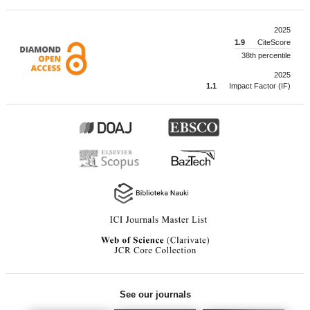
2025
1.9
CiteScore
38th percentile
2025
1.1
Impact Factor (IF)
See our journals