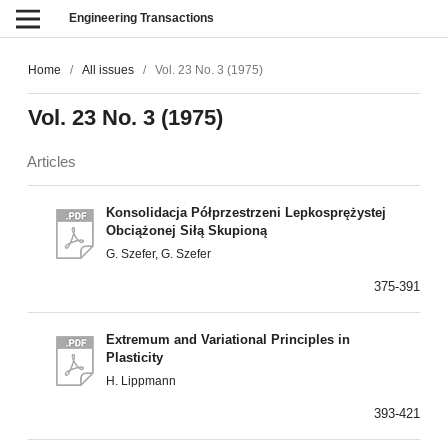
Engineering Transactions
Home
/
All issues
/
Vol. 23 No. 3 (1975)
Vol. 23 No. 3 (1975)
Articles
Konsolidacja Półprzestrzeni Lepkosprężystej
Obciążonej Siłą Skupioną
G. Szefer, G. Szefer
375-391
Extremum and Variational Principles in
Plasticity
H. Lippmann
393-421