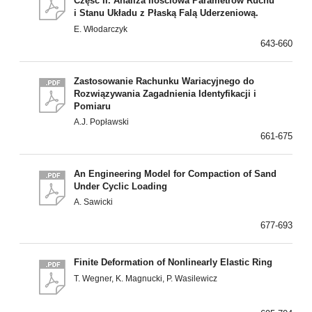
Część II. Analiza Ilościowa Parametrów Ruchu
i Stanu Układu z Płaską Falą Uderzeniową.
E. Włodarczyk
643-660
Zastosowanie Rachunku Wariacyjnego do
Rozwiązywania Zagadnienia Identyfikacji i
Pomiaru
A.J. Popławski
661-675
An Engineering Model for Compaction of Sand
Under Cyclic Loading
A. Sawicki
677-693
Finite Deformation of Nonlinearly Elastic Ring
T. Wegner, K. Magnucki, P. Wasilewicz