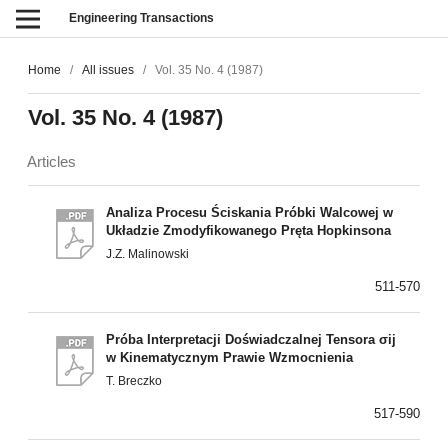
Engineering Transactions
Home
/
All issues
/
Vol. 35 No. 4 (1987)
Vol. 35 No. 4 (1987)
Articles
Analiza Procesu Ściskania Próbki Walcowej w
Układzie Zmodyfikowanego Pręta Hopkinsona
J.Z. Malinowski
511-570
Próba Interpretacji Doświadczalnej Tensora σij
w Kinematycznym Prawie Wzmocnienia
T. Breczko
517-590