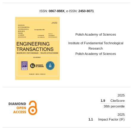
ISSN:
0867-888X
, e-ISSN:
2450-8071
Polish Academy of Sciences
Institute of Fundamental Technological
Research
Polish Academy of Sciences
2025
1.9
CiteScore
38th percentile
2025
1.1
Impact Factor (IF)