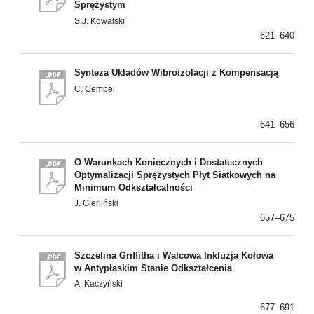
Sprężystym
S.J. Kowalski
621–640
Synteza Układów Wibroizolacji z Kompensacją
C. Cempel
641–656
O Warunkach Koniecznych i Dostatecznych
Optymalizacji Sprężystych Płyt Siatkowych na
Minimum Odkształcalności
J. Gierliński
657–675
Szczelina Griffitha i Walcowa Inkluzja Kołowa
w Antypłaskim Stanie Odkształcenia
A. Kaczyński
677–691