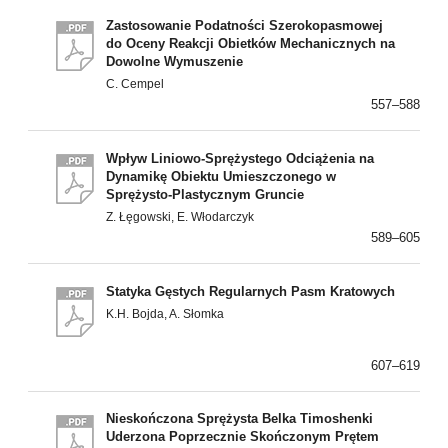
Zastosowanie Podatności Szerokopasmowej
do Oceny Reakcji Obietków Mechanicznych na
Dowolne Wymuszenie
C. Cempel
557–588
Wpływ Liniowo-Sprężystego Odciążenia na
Dynamikę Obiektu Umieszczonego w
Sprężysto-Plastycznym Gruncie
Z. Łęgowski, E. Włodarczyk
589–605
Statyka Gęstych Regularnych Pasm Kratowych
K.H. Bojda, A. Słomka
607–619
Nieskończona Sprężysta Belka Timoshenki
Uderzona Poprzecznie Skończonym Prętem