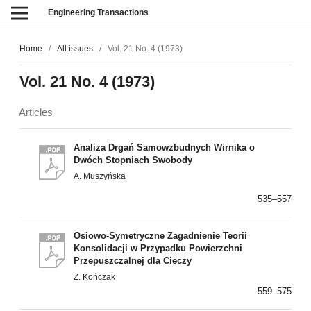
Engineering Transactions
Home
/
All issues
/
Vol. 21 No. 4 (1973)
Vol. 21 No. 4 (1973)
Articles
Analiza Drgań Samowzbudnych Wirnika o
Dwóch Stopniach Swobody
A. Muszyńska
535–557
Osiowo-Symetryczne Zagadnienie Teorii
Konsolidacji w Przypadku Powierzchni
Przepuszczalnej dla Cieczy
Z. Kończak
559–575