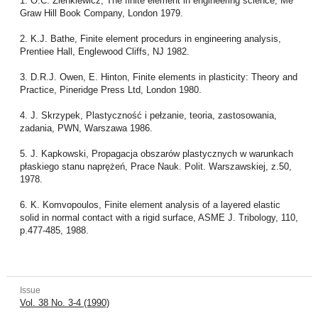
1. O.C. Zienkiewicz, The finite element in engineering science, Me
Graw Hill Book Company, London 1979.
2. K.J. Bathe, Finite element procedurs in engineering analysis,
Prentiee Hall, Englewood Cliffs, NJ 1982.
3. D.R.J. Owen, E. Hinton, Finite elements in plasticity: Theory and
Practice, Pineridge Press Ltd, London 1980.
4. J. Skrzypek, Plastyczność i pełzanie, teoria, zastosowania,
zadania, PWN, Warszawa 1986.
5. J. Kapkowski, Propagacja obszarów plastycznych w warunkach
płaskiego stanu naprężeń, Prace Nauk. Polit. Warszawskiej, z.50,
1978.
6. K. Komvopoulos, Finite element analysis of a layered elastic
solid in normal contact with a rigid surface, ASME J. Tribology, 110,
p.477-485, 1988.
Issue
Vol. 38 No. 3-4 (1990)