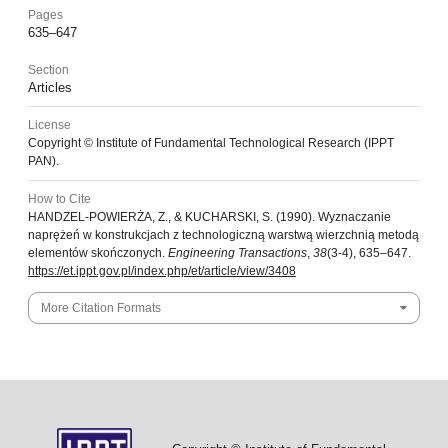
Pages
635–647
Section
Articles
License
Copyright © Institute of Fundamental Technological Research (IPPT
PAN).
How to Cite
HANDZEL-POWIERŻA, Z., & KUCHARSKI, S. (1990). Wyznaczanie
naprężeń w konstrukcjach z technologiczną warstwą wierzchnią metodą
elementów skończonych.
Engineering Transactions
,
38
(3-4), 635–647.
https://et.ippt.gov.pl/index.php/et/article/view/3408
More Citation Formats