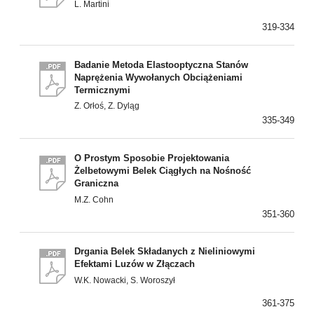
L. Martini
319-334
Badanie Metoda Elastooptyczna Stanów
Naprężenia Wywołanych Obciążeniami
Termicznymi
Z. Orłoś, Z. Dyląg
335-349
O Prostym Sposobie Projektowania
Żelbetowymi Belek Ciągłych na Nośność
Graniczna
M.Z. Cohn
351-360
Drgania Belek Składanych z Nieliniowymi
Efektami Luzów w Złączach
W.K. Nowacki, S. Woroszył
361-375