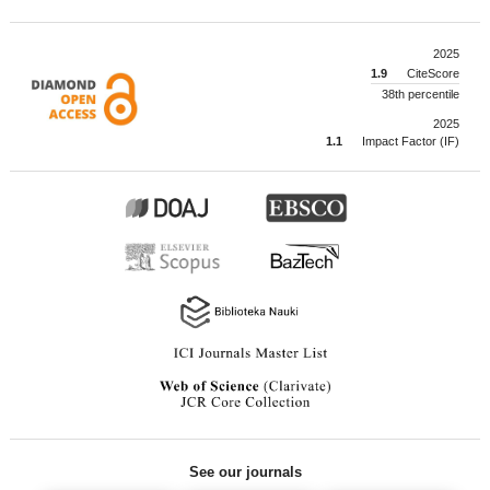
2025
1.9
CiteScore
38th percentile
2025
1.1
Impact Factor (IF)
See our journals