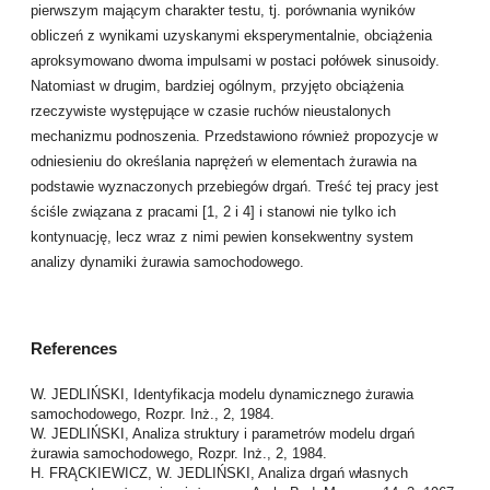
pierwszym mającym charakter testu, tj. porównania wyników
obliczeń z wynikami uzyskanymi eksperymentalnie, obciążenia
aproksymowano dwoma impulsami w postaci połówek sinusoidy.
Natomiast w drugim, bardziej ogólnym, przyjęto obciążenia
rzeczywiste występujące w czasie ruchów nieustalonych
mechanizmu podnoszenia. Przedstawiono również propozycje w
odniesieniu do określania naprężeń w elementach żurawia na
podstawie wyznaczonych przebiegów drgań. Treść tej pracy jest
ściśle związana z pracami [1, 2 i 4] i stanowi nie tylko ich
kontynuację, lecz wraz z nimi pewien konsekwentny system
analizy dynamiki żurawia samochodowego.
References
W. JEDLIŃSKI, Identyfikacja modelu dynamicznego żurawia
samochodowego, Rozpr. Inż., 2, 1984.
W. JEDLIŃSKI, Analiza struktury i parametrów modelu drgań
żurawia samochodowego, Rozpr. Inż., 2, 1984.
H. FRĄCKIEWICZ, W. JEDLIŃSKI, Analiza drgań własnych