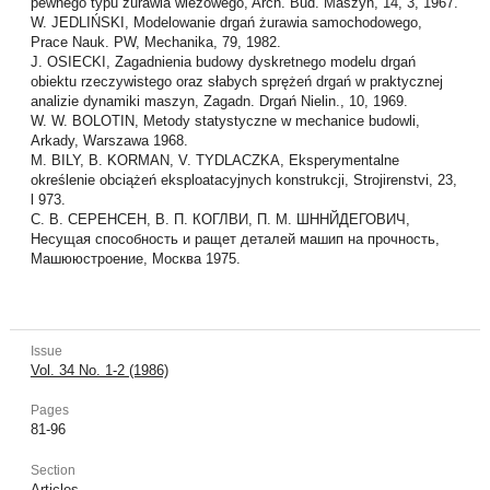
pewnego typu żurawia wieżowego, Arch. Bud. Maszyn, 14, 3, 1967.
W. JEDLIŃSKI, Modelowanie drgań żurawia samochodowego,
Prace Nauk. PW, Mechanika, 79, 1982.
J. OSIECKI, Zagadnienia budowy dyskretnego modelu drgań
obiektu rzeczywistego oraz słabych sprężeń drgań w praktycznej
analizie dynamiki maszyn, Zagadn. Drgań Nielin., 10, 1969.
W. W. BOLOTIN, Metody statystyczne w mechanice budowli,
Arkady, Warszawa 1968.
M. BILY, B. KORMAN, V. TYDLACZKA, Eksperymentalne
określenie obciążeń eksploatacyjnych konstrukcji, Strojirenstvi, 23,
l 973.
С. В. СЕРЕНСЕН, В. П. КОГЛВИ, П. М. ШННЙДЕГОВИЧ,
Несущая способность и ращет деталей машип на прочность,
Машююстроение, Москва 1975.
Issue
Vol. 34 No. 1-2 (1986)
Pages
81-96
Section
Articles