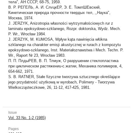
тела", АН СССР, 68-75, 1959.
В. Р. РЕГЕЛЬ, А. И. СлvцкЕР, Э. Е. ТомлШЕвский,
Кинетическая природа прочности твердых тел, ,,Наука",
Москва, 1974.
J. JERZYK, Anizotropia własności wytrzymałościowych rur z
laminatu epoksydowo-szklanego, Rozpr. doktorska, Wydz. Mech.
P. Wr., Wrocław 1984.
J. JERZYK, M. KUMOSA, Wpływ kąta nawinięcia włókna
szklanego na charakter emisji akustycznej w rurach z kompozytu
epoksydowo-szklanego, Inst. Materiałoznawstwa i Mech. Techn. P.
Wr., Raport Nr 23, Wrocław 1983.
П. П. ПлдыРЕВ, В. П. Тлмуж, О разрушении стеклопластика
при циклическом растяжениu-с.жатии, Механика полимеров, 4,
654-662, 1971.
S. B. RATNER, Stałe fizyczne tworzywa sztucznego określające
jego przydatność użytkową w wyrobach, Polimery - Tworzywa
Wielkocząsteczkowe, 26, 11-12, 417-425, 1981.
Issue
Vol. 33 No. 1-2 (1985)
Pages