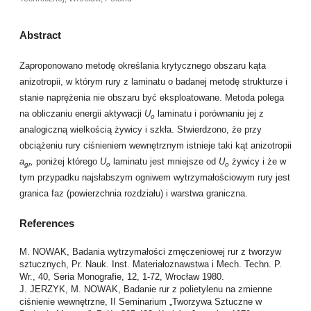
Abstract
Zaproponowano metodę określania krytycznego obszaru kąta
anizotropii, w którym rury z laminatu o badanej metodę strukturze i
stanie naprężenia nie obszaru być eksploatowane. Metoda polega
na obliczaniu energii aktywacji
U
laminatu i porównaniu jej z
o
analogiczną wielkością żywicy i szkła. Stwierdzono, że przy
obciążeniu rury ciśnieniem wewnętrznym istnieje taki kąt anizotropii
a
,
poniżej którego
U
laminatu jest mniejsze od
U
żywicy i że w
gr
o
o
tym przypadku najsłabszym ogniwem wytrzymałościowym rury jest
granica faz (powierzchnia rozdziału) i warstwa graniczna.
References
M. NOWAK, Badania wytrzymałości zmęczeniowej rur z tworzyw
sztucznych, Pr. Nauk. Inst. Materiałoznawstwa i Mech. Techn. P.
Wr., 40, Seria Monografie, 12, 1-72, Wrocław 1980.
J. JERZYK, M. NOWAK, Badanie rur z polietylenu na zmienne
ciśnienie wewnętrzne, II Seminarium „Tworzywa Sztuczne w