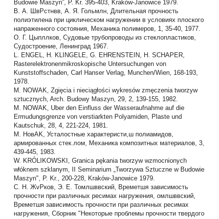
Budowie Maszyn”, P. Kr. 395-403, Kraków-Janowice 1979.
В. А. ШвРстнвв, А. Я. Гольмлн, Длительная прочность
пoлиэтилена при циклическом нагружении в условиях плоского
напраженного состояния, Механика полимеров, 1, 35-40, 1977.
О. Г. Цыпллков, Судовые трубопроводы из стеклопластиков,
Судостроение, Ленинград 1967.
L. ENGEL, H. KLINGELE, G. EHRENSTEIN, H. SCHAPER,
Rasterelektronenmikroskopische Untersuchungen von
Kunststoffschaden, Carl Hanser Verlag, Munchen/Wien, 168-193,
1978.
M. NOWAK, Zgięcia i nieciągłości wykresów zmęczenia tworzyw
sztucznych, Arch. Budowy Maszyn, 29, 2, 139-155, 1982.
M. NOWAK, Uber den Einfluss der Wasseraufnahme auf die
Ermudungsgrenze von verstiarkten Polyamiden, Plaste und
Kautschuk, 28, 4, 221-224, 1981.
М. НовAK, Усталостные характеристи,ш полиамидов,
армированных стек.лом, Механика композитных материалов, 3,
439-445, 1983.
W. KRÓLIKOWSKI, Granica pękania tworzyw wzmocnionych
włóknem szklanym, II Seminarium „Tworzywa Sztuczne w Budowie
Maszyn", P. Kr., 200-228, Kraków-Janowice 1979.
С. Н. ЖvРков, Э. Е. Томлшввский, Времетшя зависимость
прочности при различных ресимах нагружения, омлшввский,
Времетшя зависимость прочности при различных ресимах
нагружения, Сборник "Некоторые проблемы прочности твердого