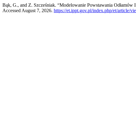
Bąk, G., and Z. Szcześniak. “Modelowanie Powstawania Odłamów I
Accessed August 7, 2026.
https://et.ippt.gov.pl/index.php/et/article/v