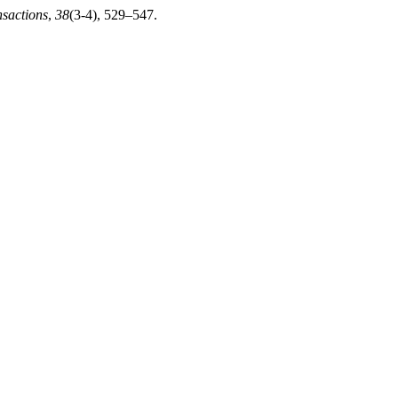
sactions
,
38
(3-4), 529–547.