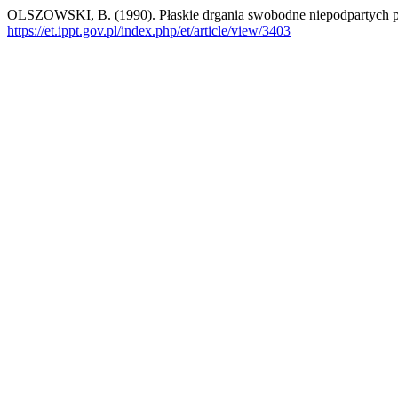
OLSZOWSKI, B. (1990). Płaskie drgania swobodne niepodpartych pi
https://et.ippt.gov.pl/index.php/et/article/view/3403