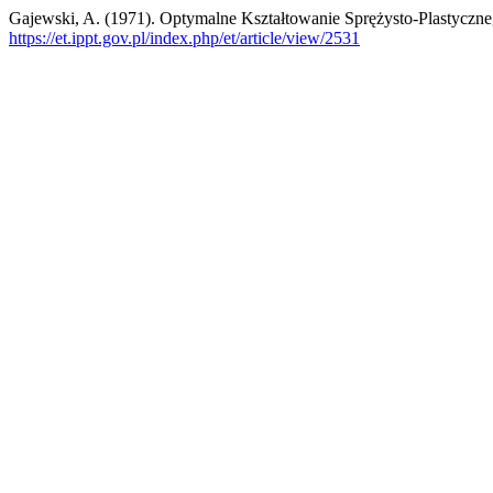
Gajewski, A. (1971). Optymalne Kształtowanie Sprężysto-Plastyc
https://et.ippt.gov.pl/index.php/et/article/view/2531